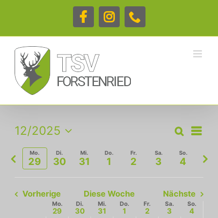
Zum
Inhalt
Facebook
Instagram
Telefon
springen
Veran
12/2025
Suche
Woche
Ansic
Veranstalt
Datum
Navig
Vorherige
Näc
auswählen.
Mo.
Di.
Mi.
Do.
Fr.
Sa.
So.
Suche
29
30
31
1
2
3
4
Woche
Woc
und
Vorherige
Diese Woche
Nächste
Ansichten,
Mo.
Di.
Mi.
Do.
Fr.
Sa.
So.
Woche
29
30
31
1
2
3
4
Navigation