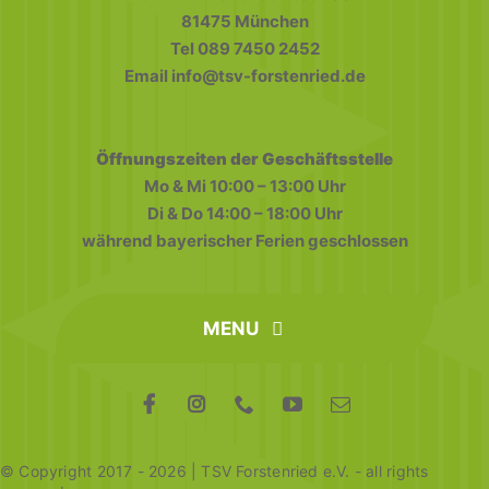
81475 München
19:00
Tel 089 7450 2452
Email info@tsv-forstenried.de
20:00
21:00
Öffnungszeiten der Geschäftsstelle
Mo & Mi 10:00 – 13:00 Uhr
22:00
Di & Do 14:00 – 18:00 Uhr
während bayerischer Ferien geschlossen
23:00
0:00
MENU
home
FAQ
Datenschutz
Impressum
© Copyright 2017 - 2026 | TSV Forstenried e.V. - all rights