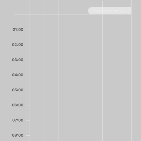
von
Sommerferien 2025
Montag,
Dienstag,
Mittwoch,
Donnerstag,
Freitag,
Samstag,
Sonntag,
Keine
Keine
Keine
Keine
Keine
Keine
Keine
Veranstaltungen
0:00
Juli
Juli
Juli
Juli
August
August
August
Veranstaltungen
Veranstaltungen
Veranstaltungen
Veranstaltungen
Veranstaltungen
Veranstaltungen
Veranstal
01:00
28,
29,
30,
31,
1,
2,
3,
an
an
an
an
an
an
an
2025
2025
2025
2025
2025
2025
2025
diesem
diesem
diesem
diesem
diesem
diesem
diesem
02:00
Tag.
Tag.
Tag.
Tag.
Tag.
Tag.
Tag.
03:00
04:00
05:00
06:00
07:00
08:00