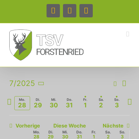
Zum
Inhalt
Facebook
Instagram
Telefon
springen
Veran
7/2025
Suche
Woche
Ansic
Veranstal
Datum
Navig
auswählen.
Vorherige
Näch
Mo.
Di.
Mi.
Do.
Fr.
Sa.
So.
Suche
28
29
30
31
1
2
3
Woche
Woc
und
Ansichten
Vorherige
Diese Woche
Nächste
Mo.
Di.
Mi.
Do.
Fr.
Sa.
So.
Woche
28
29
30
31
1
2
3
Navigatio