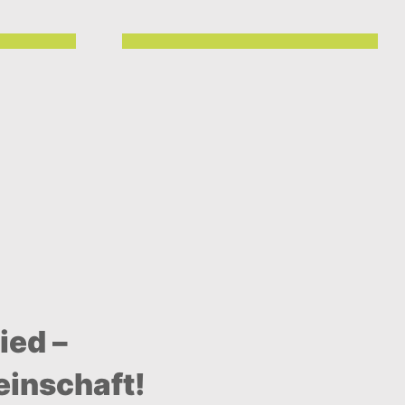
ied –
einschaft!