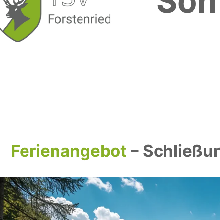
Som
Ferienangebot
– Schließun