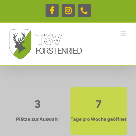
Zum
Inhalt
Facebook
Instagram
Telefon
springen
3
7
Plätze zur Auswahl
Tage pro Woche geöffnet