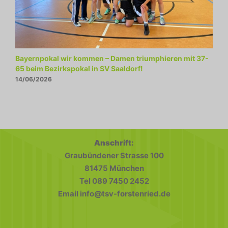
Bayernpokal wir kommen – Damen triumphieren mit 37-
A
65 beim Bezirkspokal in SV Saaldorf!
J
14/06/2026
0
Anschrift:
Graubündener Strasse 100
81475 München
Tel 089 7450 2452
Email info@tsv-forstenried.de