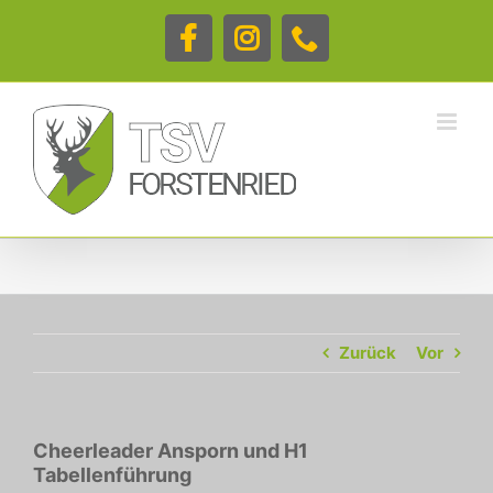
Zum
Inhalt
Facebook
Instagram
Telefon
springen
Zurück
Vor
Cheerleader Ansporn und H1
Tabellenführung