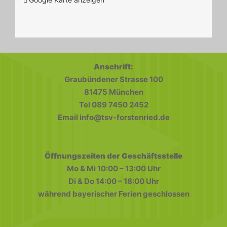
Anschrift:
Graubündener Strasse 100
81475 München
Tel 089 7450 2452
Email info@tsv-forstenried.de
Öffnungszeiten der Geschäftsstelle
Mo & Mi 10:00 – 13:00 Uhr
Di & Do 14:00 – 18:00 Uhr
während bayerischer Ferien geschlossen