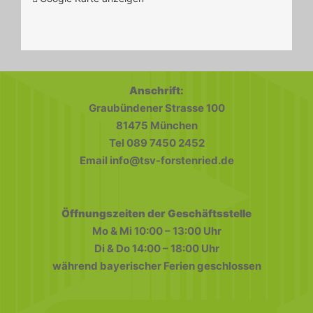
Anschrift:
Graubündener Strasse 100
81475 München
Tel 089 7450 2452
Email info@tsv-forstenried.de
Öffnungszeiten der Geschäftsstelle
Mo & Mi 10:00 – 13:00 Uhr
Di & Do 14:00 – 18:00 Uhr
während bayerischer Ferien geschlossen