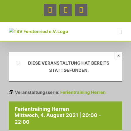
Zum
Inhalt
Facebook
Instagram
Telefon
springen
×
DIESE VERANSTALTUNG HAT BEREITS
STATTGEFUNDEN.
Veranstaltungsserie:
Ferientraining Herren
Ferientraining Herren
Mittwoch, 4. August 2021 | 20:00
-
22:00