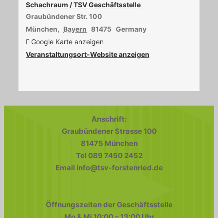
Schachraum / TSV Geschäftsstelle
Graubündener Str. 100
München
,
Bayern
81475
Germany
Google Karte anzeigen
Veranstaltungsort-Website anzeigen
Anschrift:
Graubündener Strasse 100
81475 München
Tel 089 7450 2452
Email info@tsv-forstenried.de
Öffnungszeiten der Geschäftsstelle
Mo & Mi 10:00 – 13:00 Uhr