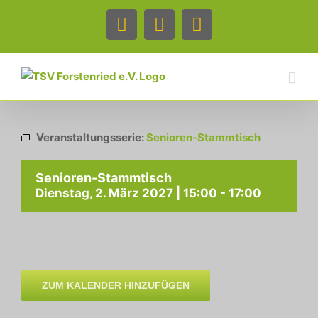
Zum
Inhalt
Facebook
Instagram
Telefon
springen
Veranstaltungsserie:
Senioren-Stammtisch
Senioren-Stammtisch
Dienstag, 2. März 2027 | 15:00
-
17:00
ZUM KALENDER HINZUFÜGEN