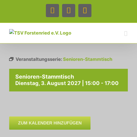
Zum
Inhalt
Facebook
Instagram
Telefon
springen
Veranstaltungsserie:
Senioren-Stammtisch
Senioren-Stammtisch
Dienstag, 3. August 2027 | 15:00
-
17:00
ZUM KALENDER HINZUFÜGEN