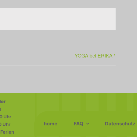
YOGA bei ERIKA
der
e
0 Uhr
home
FAQ
Datenschutz
0 Uhr
Ferien