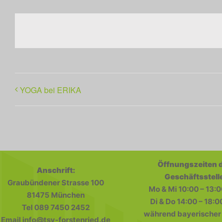
YOGA bei ERIKA
Öffnungszeiten 
Anschrift:
Geschäftsstell
Graubündener Strasse 100
Mo & Mi 10:00 – 13:0
81475 München
Di & Do 14:00 – 18:0
Tel 089 7450 2452
während bayerischer 
Email info@tsv-forstenried.de