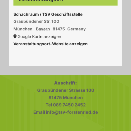
Schachraum / TSV Geschäftsstelle
Graubündener Str. 100
München
,
Bayern
81475
Germany
Google Karte anzeigen
Veranstaltungsort-Website anzeigen
Anschrift:
Graubündener Strasse 100
81475 München
Tel 089 7450 2452
Email info@tsv-forstenried.de