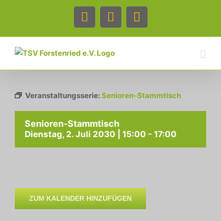
Zum
Inhalt
Facebook
Instagram
Telefon
springen
Veranstaltungsserie:
Senioren-Stammtisch
Senioren-Stammtisch
Dienstag, 2. Juli 2030 | 15:00
-
17:00
ZUM KALENDER HINZUFÜGEN