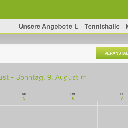
Unsere Angebote
Tennishalle
VERANSTA
ust
 - 
Sonntag, 9. August
Mi.
Do.
Fr.
5
6
7
Mittwoch,
Donnerstag,
Freitag,
Keine
Keine
August
August
August
Veranstaltungen
Veranstaltung
5,
6,
7,
an
an