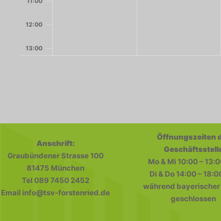
11:00
12:00
13:00
14:00
15:00
August 4, 2026
15:00
-
17:00
Senioren-Stammtisch
16:00
Öffnungszeiten 
Anschrift:
17:00
Geschäftsstell
Graubündener Strasse 100
Mo & Mi 10:00 – 13:0
18:00
81475 München
Di & Do 14:00 – 18:0
Tel 089 7450 2452
während bayerischer 
19:00
Email info@tsv-forstenried.de
geschlossen
20:00