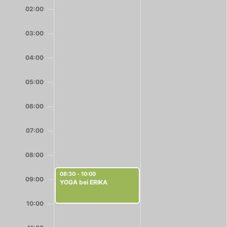
2026
2026
02:00
03:00
04:00
05:00
06:00
07:00
08:00
August 3, 2026
08:30
-
10:00
09:00
YOGA bei ERIKA
10:00