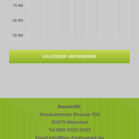
11:00
12:00
13:00
14:00
KALENDER ABONNIEREN
15:00
16:00
17:00
Anschrift:
18:00
Graubündener Strasse 100
81475 München
19:00
Tel 089 7450 2452
Email info@tsv-forstenried.de