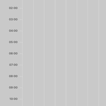
2026
2026
2026
2026
2026
2026
2026
diesem
diesem
diesem
diesem
diesem
diesem
diesem
02:00
Tag.
Tag.
Tag.
Tag.
Tag.
Tag.
Tag.
03:00
04:00
05:00
06:00
07:00
08:00
09:00
10:00