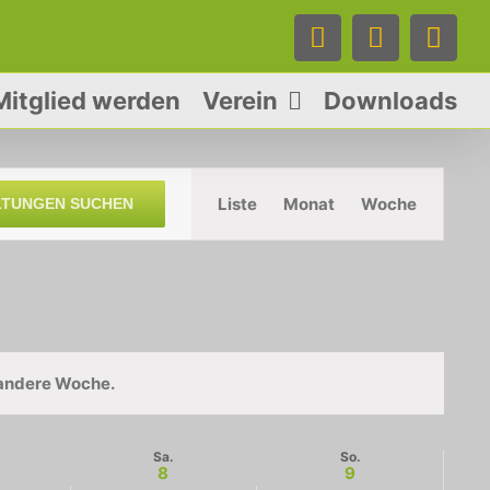
Facebook
Instagra
Tele
Mitglied werden
Verein
Downloads
Veranstaltung
Liste
Monat
Ansichten-
Woche
LTUNGEN SUCHEN
Navigation
 andere Woche.
Sa.
So.
8
9