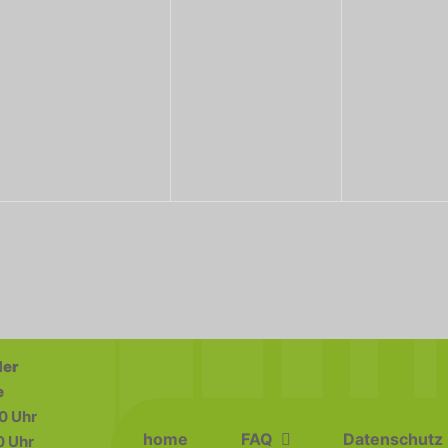
der
e
0 Uhr
home
FAQ
Datenschutz
0 Uhr