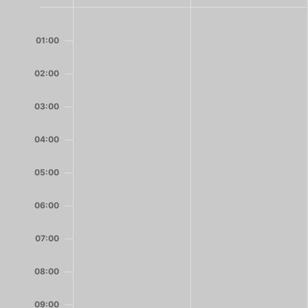
von
Montag,
Dienstag,
Keine
Keine
00:00
August
August
Veranstaltungen
Veranstaltungen
Veranstaltungen
01:00
3,
4,
an
an
2026
2026
diesem
diesem
02:00
Tag.
Tag.
03:00
04:00
05:00
06:00
07:00
08:00
09:00