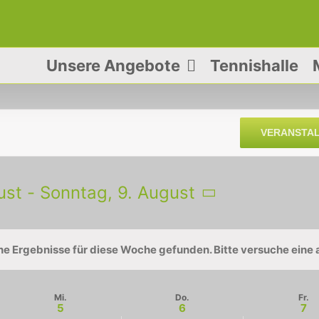
Unsere Angebote
Tennishalle
VERANSTA
ust
 - 
Sonntag, 9. August
ne Ergebnisse für diese Woche gefunden. Bitte versuche eine
Hinweis
Mi.
Do.
Fr.
5
6
7