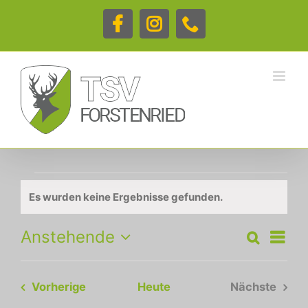
Zum
Inhalt
Facebook
Instagram
Telefon
springen
Veranstaltungen
Es wurden keine Ergebnisse gefunden.
Hinweis
Veran
Anstehende
Suche
Liste
Ansic
Veranstalt
Datum
Navig
wählen.
Suche
Veranstaltungen
Vorherige
Heute
Nächste
und
Veranstal