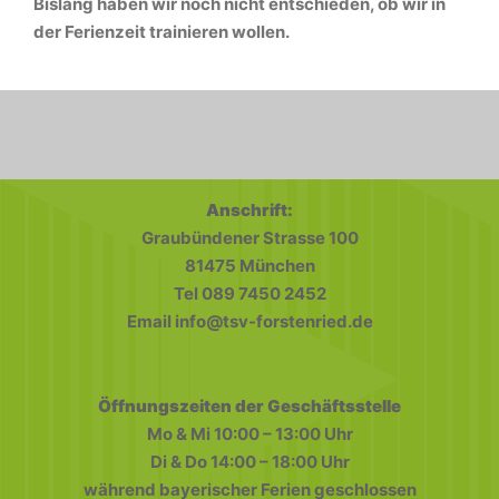
Bislang haben wir noch nicht entschieden, ob wir in
der Ferienzeit trainieren wollen.
Anschrift:
Graubündener Strasse 100
81475 München
Tel 089 7450 2452
Email info@tsv-forstenried.de
Öffnungszeiten der Geschäftsstelle
Mo & Mi 10:00 – 13:00 Uhr
Di & Do 14:00 – 18:00 Uhr
während bayerischer Ferien geschlossen