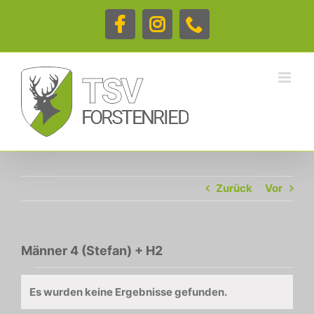
Zum
Inhalt
Facebook
Instagram
Telefon
springen
Zurück
Vor
Männer 4 (Stefan) + H2
Veranstaltungen
Es wurden keine Ergebnisse gefunden.
Hinweis