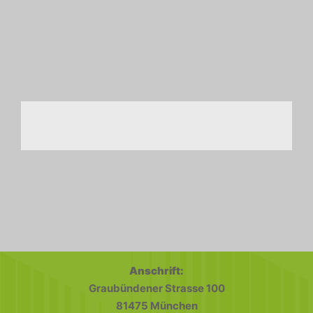
Anschrift:
Graubündener Strasse 100
81475 München