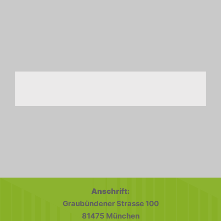
Anschrift:
Graubündener Strasse 100
81475 München