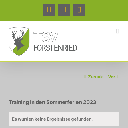
Zum
Inhalt
Facebook
Instagram
Telefon
springen
Zurück
Vor
Training in den Sommerferien 2023
Veranstaltungen
Es wurden keine Ergebnisse gefunden.
Hinweis