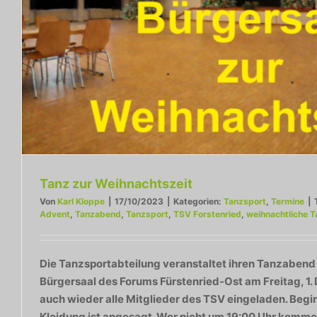
Tanz zur Weihnachtszeit
Von
Karl Kloppe
|
17/10/2023
|
Kategorien:
Tanzsport
,
Termine
|
Advent
,
Tanzabend
,
Tanzsport
,
TSV Forstenried
,
weihnachtliche 
Die Tanzsportabteilung veranstaltet ihren Tanzabend
Bürgersaal des Forums Fürstenried-Ost am Freitag, 1.
auch wieder alle Mitglieder des TSV eingeladen. Begin
Kleidung ist angesagt. Wer nicht um 19:00 Uhr komme