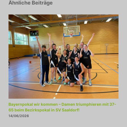
Ähnliche Beiträge
Bayernpokal wir kommen – Damen triumphieren mit 37-
A
65 beim Bezirkspokal in SV Saaldorf!
J
14/06/2026
0