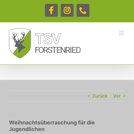
Zum
Inhalt
Facebook
Instagram
Telefon
springen
Zurück
Vor
Weihnachtsüberraschung für die
Jugendlichen