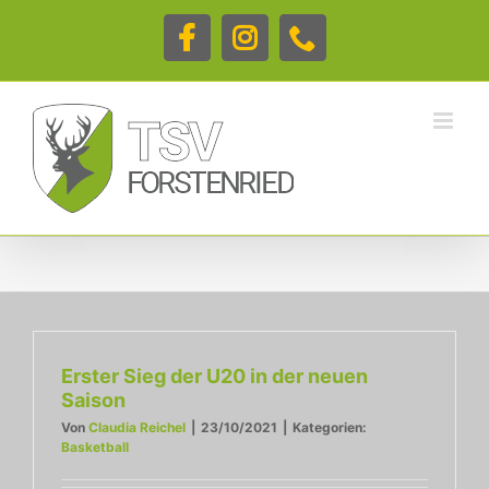
Zum
Inhalt
Facebook
Instagram
Telefon
springen
Erster Sieg der U20 in der neuen
Saison
Von
Claudia Reichel
|
23/10/2021
|
Kategorien:
Basketball