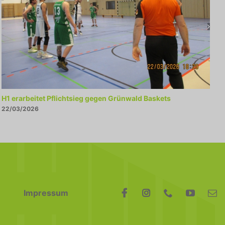
H1 erarbeitet Pflichtsieg gegen Grünwald Baskets
H
22/03/2026
0
Impressum