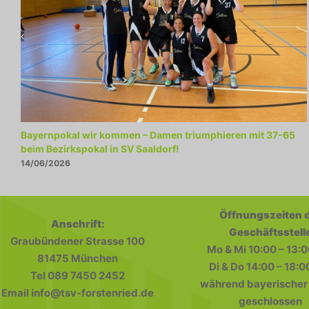
Bayernpokal wir kommen – Damen triumphieren mit 37-65
beim Bezirkspokal in SV Saaldorf!
14/06/2026
Öffnungszeiten 
Anschrift:
Geschäftsstell
Graubündener Strasse 100
Mo & Mi 10:00 – 13:0
81475 München
Di & Do 14:00 – 18:0
Tel 089 7450 2452
während bayerischer 
Email info@tsv-forstenried.de
geschlossen