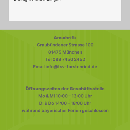
Anschrift:
Graubündener Strasse 100
81475 München
Tel 089 7450 2452
Email info@tsv-forstenried.de
Öffnungszeiten der Geschäftsstelle
Mo & Mi 10:00 – 13:00 Uhr
Di & Do 14:00 – 18:00 Uhr
während bayerischer Ferien geschlossen