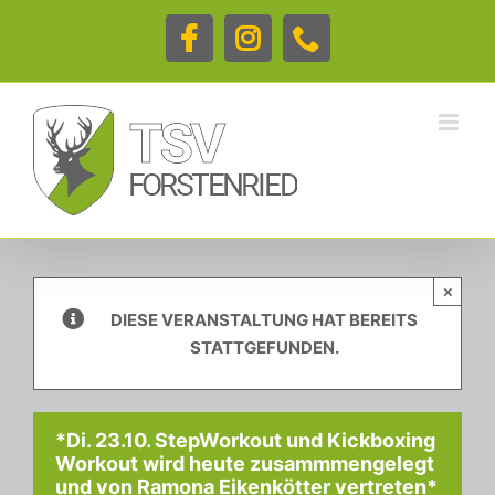
Zum
Inhalt
Facebook
Instagram
Telefon
springen
×
DIESE VERANSTALTUNG HAT BEREITS
STATTGEFUNDEN.
*Di. 23.10. StepWorkout und Kickboxing
Workout wird heute zusammmengelegt
und von Ramona Eikenkötter vertreten*