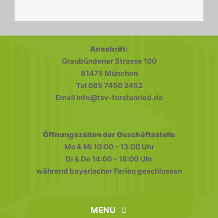
Anschrift:
Graubündener Strasse 100
81475 München
Tel 089 7450 2452
Email info@tsv-forstenried.de
Öffnungszeiten der Geschäftsstelle
Mo & Mi 10:00 – 13:00 Uhr
Di & Do 14:00 – 18:00 Uhr
während bayerischer Ferien geschlossen
MENU