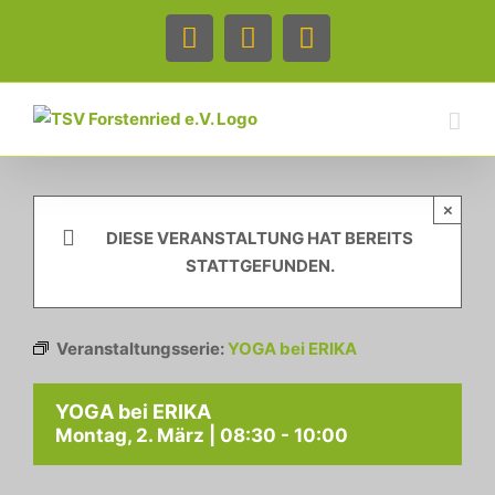
Zum
Inhalt
Facebook
Instagram
Telefon
springen
×
DIESE VERANSTALTUNG HAT BEREITS
STATTGEFUNDEN.
Veranstaltungsserie:
YOGA bei ERIKA
YOGA bei ERIKA
Montag, 2. März | 08:30
-
10:00