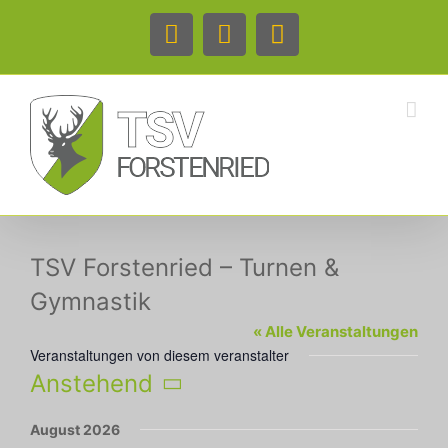
Zum
Inhalt
Facebook
Instagram
Telefon
springen
TSV Forstenried – Turnen &
Gymnastik
« Alle Veranstaltungen
Veranstaltungen von diesem veranstalter
Anstehend
Datum
August 2026
wählen.