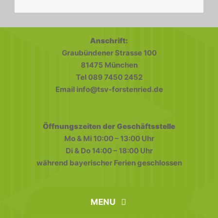
Anschrift:
Graubündener Strasse 100
81475 München
Tel 089 7450 2452
Email info@tsv-forstenried.de
Öffnungszeiten der Geschäftsstelle
Mo & Mi 10:00 – 13:00 Uhr
Di & Do 14:00 – 18:00 Uhr
während bayerischer Ferien geschlossen
MENU