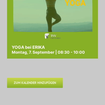
YOGA bei ERIKA
Montag, 7. September | 08:30
-
10:00
ZUM KALENDER HINZUFÜGEN