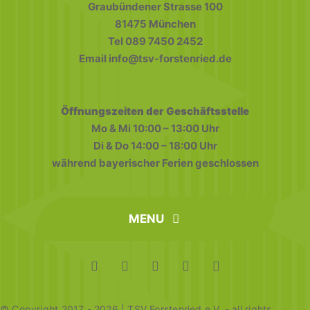
Graubündener Strasse 100
81475 München
Tel 089 7450 2452
Email info@tsv-forstenried.de
Öffnungszeiten der Geschäftsstelle
Mo & Mi 10:00 – 13:00 Uhr
Di & Do 14:00 – 18:00 Uhr
während bayerischer Ferien geschlossen
MENU
home
FAQ
Datenschutz
Impressum
© Copyright 2017 - 2026 | TSV Forstenried e.V. - all rights