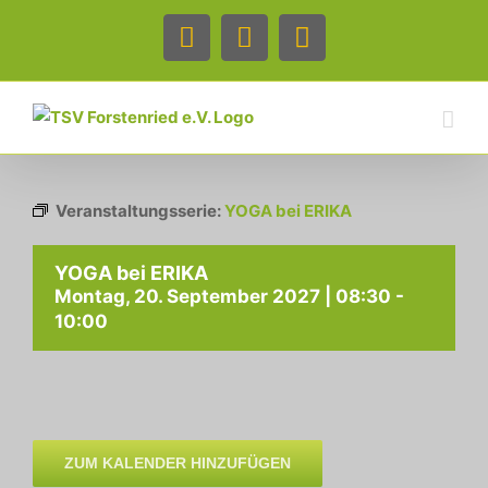
Zum
Inhalt
Facebook
Instagram
Telefon
springen
Veranstaltungsserie:
YOGA bei ERIKA
YOGA bei ERIKA
Montag, 20. September 2027 | 08:30
-
10:00
ZUM KALENDER HINZUFÜGEN