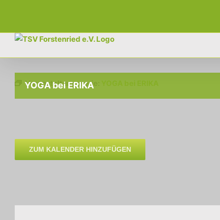
Zum
Inhalt
springen
Veranstaltungsserie:
YOGA bei ERIKA
YOGA bei ERIKA
ZUM KALENDER HINZUFÜGEN