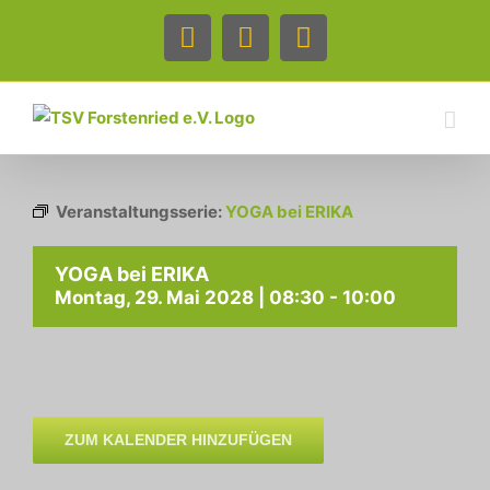
Zum
Inhalt
Facebook
Instagram
Telefon
springen
Veranstaltungsserie:
YOGA bei ERIKA
YOGA bei ERIKA
Montag, 29. Mai 2028 | 08:30
-
10:00
ZUM KALENDER HINZUFÜGEN