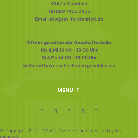
81475 München
Tel 089 7450 2452
Email info@tsv-forstenried.de
Öffnungszeiten der Geschäftsstelle
Mo & Mi 10:00 – 13:00 Uhr
Di & Do 14:00 – 18:00 Uhr
während bayerischer Ferien geschlossen
MENU
home
FAQ
Datenschutz
Impressum
© Copyright 2017 - 2026 | TSV Forstenried e.V. - all rights
reserved.