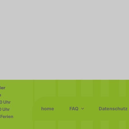
der
e
0 Uhr
home
FAQ
Datenschutz
0 Uhr
Ferien