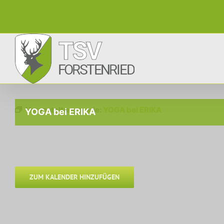
Zum
Inhalt
springen
Veranstaltungsserie:
YOGA bei ERIKA
YOGA bei ERIKA
ZUM KALENDER HINZUFÜGEN