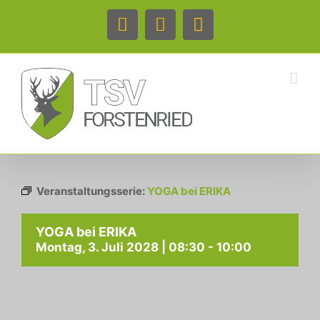
Zum
Inhalt
Facebook
Instagram
Telefon
springen
Veranstaltungsserie:
YOGA bei ERIKA
YOGA bei ERIKA
Montag, 3. Juli 2028 | 08:30
-
10:00