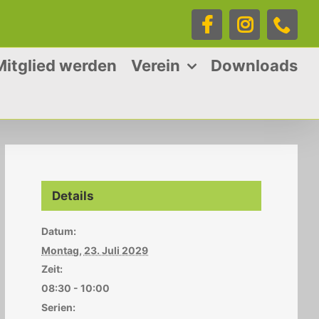
Facebook
Instagra
Tele
Mitglied werden
Verein
Downloads
Details
Datum:
Montag, 23. Juli 2029
Zeit:
08:30 - 10:00
Serien: