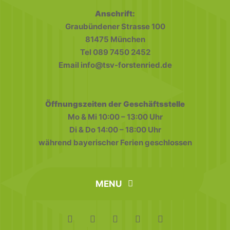
Anschrift:
18:00
Graubündener Strasse 100
81475 München
19:00
Tel 089 7450 2452
Email info@tsv-forstenried.de
20:00
21:00
Öffnungszeiten der Geschäftsstelle
Mo & Mi 10:00 – 13:00 Uhr
22:00
Di & Do 14:00 – 18:00 Uhr
während bayerischer Ferien geschlossen
23:00
0:00
MENU
home
FAQ
Datenschutz