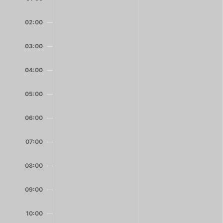
24,
25,
an
an
2025
2025
diesem
diesem
02:00
Tag.
Tag.
03:00
04:00
05:00
06:00
07:00
08:00
09:00
10:00