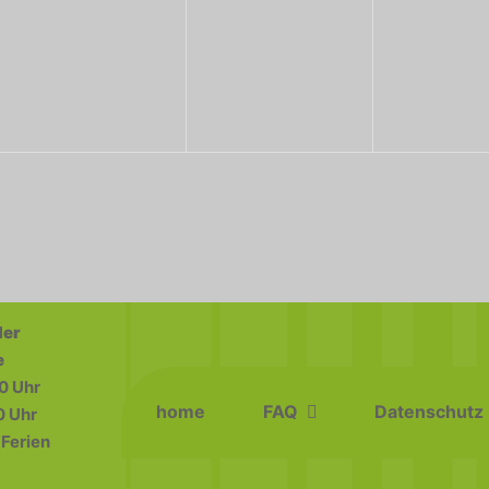
der
e
0 Uhr
home
FAQ
Datenschutz
0 Uhr
Ferien