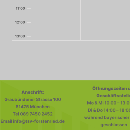
11:00
12:00
13:00
14:00
15:00
16:00
Öffnungszeiten 
Anschrift:
17:00
Geschäftsstell
Graubündener Strasse 100
Mo & Mi 10:00 – 13:0
18:00
81475 München
Di & Do 14:00 – 18:0
Tel 089 7450 2452
während bayerischer 
19:00
Email info@tsv-forstenried.de
geschlossen