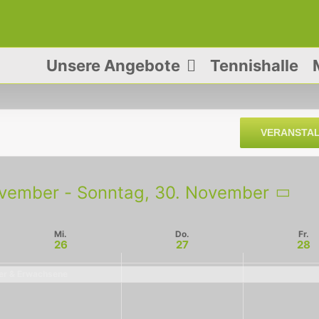
Unsere Angebote
Tennishalle
VERANSTA
ovember
 - 
Sonntag, 30. November
Mi.
Do.
Fr.
26
27
28
der & Erwachsene
Mittwoch,
Donnerstag,
Freitag,
Keine
Keine
Keine
November
November
November
Veranstaltungen
Veranstaltungen
Veranstaltung