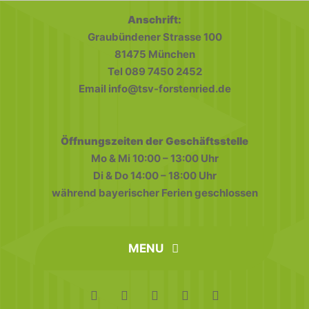
Anschrift:
18:00
Graubündener Strasse 100
81475 München
19:00
August 5, 2026
Tel 089 7450 2452
19:00
-
21:00
Training
Email info@tsv-forstenried.de
in
20:00
den
Sommerferien
21:00
Öffnungszeiten der Geschäftsstelle
Mo & Mi 10:00 – 13:00 Uhr
22:00
Di & Do 14:00 – 18:00 Uhr
während bayerischer Ferien geschlossen
23:00
0:00
MENU
home
FAQ
Datenschutz