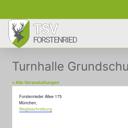
Zum
Inhalt
springen
Turnhalle Grundschul
« Alle Veranstaltungen
Adresse
Forstenrieder Allee 175
München
,
Wegbeschreibung