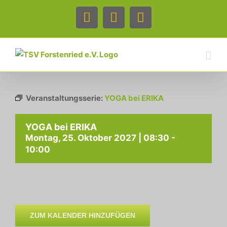
Zum
Inhalt
Facebook
Instagram
Telefon
springen
Veranstaltungsserie:
YOGA bei ERIKA
YOGA bei ERIKA
Montag, 25. Oktober 2027 | 08:30
-
10:00
ZUM KALENDER HINZUFÜGEN