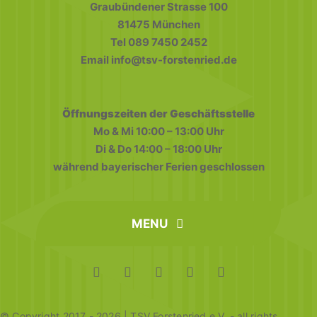
Graubündener Strasse 100
81475 München
Tel 089 7450 2452
Email info@tsv-forstenried.de
Öffnungszeiten der Geschäftsstelle
Mo & Mi 10:00 – 13:00 Uhr
Di & Do 14:00 – 18:00 Uhr
während bayerischer Ferien geschlossen
MENU
home
FAQ
Datenschutz
Impressum
© Copyright 2017 - 2026 | TSV Forstenried e.V. - all rights