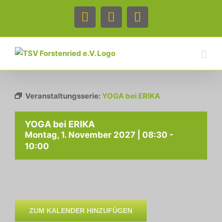
Zum
Inhalt
Facebook
Instagram
Telefon
springen
Veranstaltungsserie:
YOGA bei ERIKA
YOGA bei ERIKA
Montag, 1. November 2027 | 08:30
-
10:00
ZUM KALENDER HINZUFÜGEN