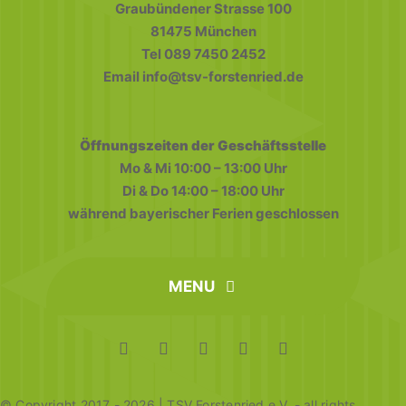
Graubündener Strasse 100
81475 München
Tel 089 7450 2452
Email info@tsv-forstenried.de
Öffnungszeiten der Geschäftsstelle
Mo & Mi 10:00 – 13:00 Uhr
Di & Do 14:00 – 18:00 Uhr
während bayerischer Ferien geschlossen
MENU
home
FAQ
Datenschutz
Impressum
© Copyright 2017 - 2026 | TSV Forstenried e.V. - all rights