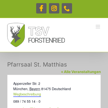
Zum
Inhalt
Facebook
Instagram
Telefon
springen
Pfarrsaal St. Matthias
« Alle Veranstaltungen
Adresse
Appenzeller Str. 2
München
,
Bayern
81475
Deutschland
Wegbeschreibung
Telefon
089 / 74 55 14 - 0