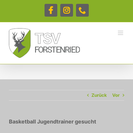
Zum
Inhalt
Facebook
Instagram
Telefon
springen
Zurück
Vor
Basketball Jugendtrainer gesucht