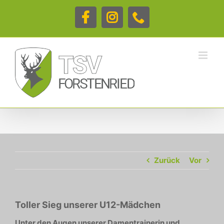
Zum
Inhalt
Facebook
Instagram
Telefon
springen
Zurück
Vor
Toller Sieg unserer U12-Mädchen
Unter den Augen unserer Damentrainerin und