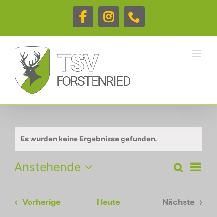
Zum
Inhalt
Facebook
Instagram
Telefon
springen
Veranstaltungen
Es wurden keine Ergebnisse gefunden.
Hinweis
Veran
Anstehende
Suche
Liste
Ansic
Veranstalt
Datum
Navig
wählen.
Suche
Veranstaltungen
Vorherige
Heute
Nächste
und
Veranstal